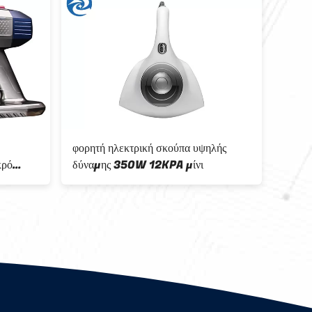
φορητή ηλεκτρική σκούπα υψηλής
1200
κρό
δύναμης 350W 12KPA μίνι
ηλεκ
τη δι