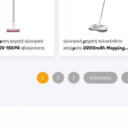
ατη φορητή ηλεκτρική
ηλεκτρική μηχανή πολυσύνθετο
2V 15KPA αβούρτσιστη
ασύρματο 2200mAh Mopping
πατωμάτων 150rpm 40W
1
2
τελευταίος