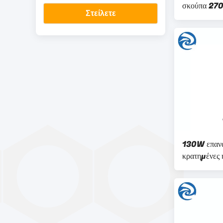
σκούπα 27
Στείλετε
130W επανα
κρατημένες 
26V