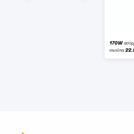
170W ασύρμ
σκούπα 22.