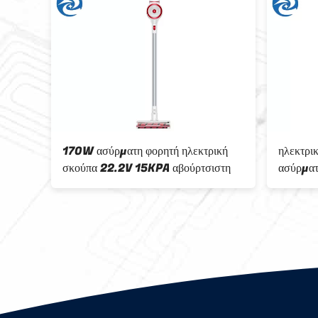
στέα
170W ασύρματη φορητή ηλεκτρική
ηλεκτρι
σκούπα 22.2V 15KPA αβούρτσιστη
ασύρμα
πατωμά