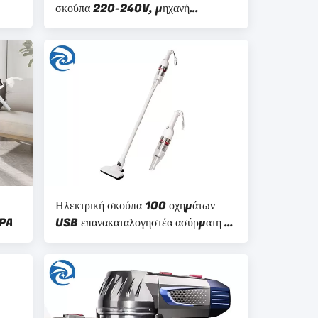
σκούπα 220-240V, μηχανή
Mopping πατωμάτων για το σπίτι
Ηλεκτρική σκούπα 100 οχημάτων
KPA
USB επανακαταλογηστέα ασύρματη σε
240V