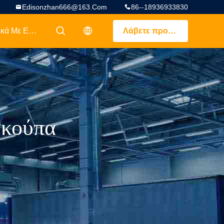
Edisonzhan666@163.com
86--18936933830
Σχετικά Με Εμάς
Λάβετε προσφορά
描述
描述
σκούπα