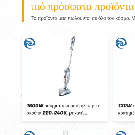
πιό πρόσφατα προϊόντα
Τα προϊόντα μας πωλούνται σε όλο τον κόσμο. Μπ
τρική
1600W ασύρματη φορητή ηλεκτρική
130W επ
σκούπα 220-240V, μηχανή
κρατημέ
Mopping πατωμάτων για το σπίτι
26V