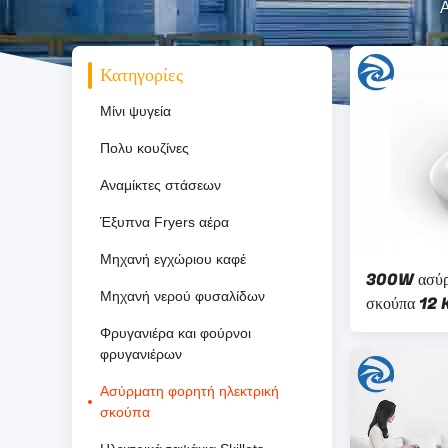
Α
Κατηγορίες
Μίνι ψυγεία
Πολυ κουζίνες
Αναμίκτες στάσεων
Έξυπνα Fryers αέρα
Μηχανή εγχώριου καφέ
300W ασύρμ
Μηχανή νερού φυσαλίδων
σκούπα 12
Φρυγανιέρα και φούρνοι
φρυγανιέρων
Ασύρματη φορητή ηλεκτρική
σκούπα