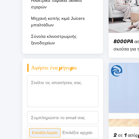
Ηλεκτρικά ταψάκια Skillets
σχαρών
Μηχανή κοπής κιμά Juicers
μπαλτάδων
Σύνολα κλινοστρωμνής
8000PA ασύ
ξενοδοχείων
σκούπα για 
ασύρματο
Αφήστε ένα μήνυμα
Επιλέξτε αρχείο
Επιλέξτε Αρχείο
2 σε 1 ασύρ