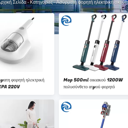
ρχική Σελίδα
-
Κατηγορίες
-
Ασύρματη φορητή ηλεκτρική σκού
ατη φορητή ηλεκτρική
Mop 500ml οικιακού 1200W
 KPA 220V
πολυσύνθετο ατμού φορητό