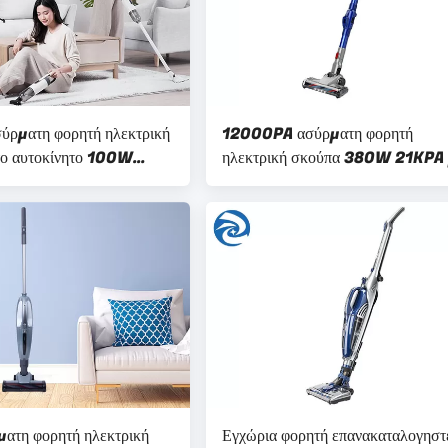
ρματη φορητή ηλεκτρική
12000PA ασύρματη φορητή
το αυτοκίνητο 100W
ηλεκτρική σκούπα 380W 21KPA
 2200mAh
τη διευθετήσιμη δύναμη αναρρόφ
ματη φορητή ηλεκτρική
Εγχώρια φορητή επανακαταλογηστ