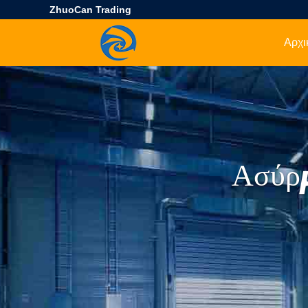
ZhuoCan Trading
Αρχι
Ασύρμ