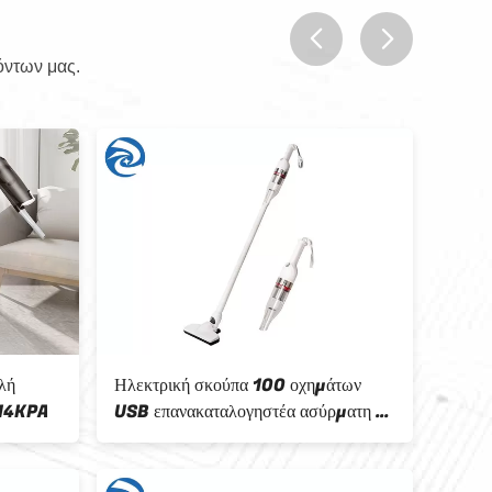
όντων μας.
prev
next
λή
Ηλεκτρική σκούπα 100 οχημάτων
300W 
 14KPA
USB επανακαταλογηστέα ασύρματη σε
σκού
240V