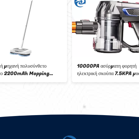
κή μηχανή πολυσύνθετο
10000PA ασύρματη φορητή
το 2200mAh Mopping
ηλεκτρική σκούπα 7.5KPA μι
των 150rpm 40W
φορητό 150W