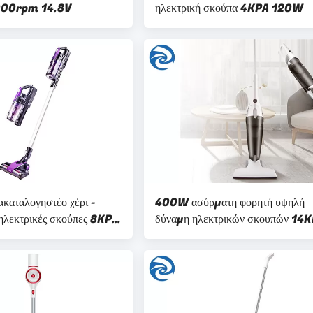
000rpm 14.8V
ηλεκτρική σκούπα 4KPA 120W
καταλογηστέο χέρι -
400W ασύρματη φορητή υψηλή
ηλεκτρικές σκούπες 8KPA
δύναμη ηλεκτρικών σκουπών 14